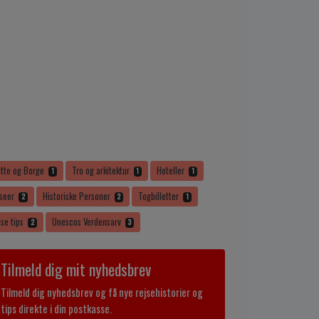
otte og Borge
Tro og arkitektur
Hoteller
1
1
1
seer
Historiske Personer
Togbilletter
2
2
1
jse tips
Unescos Verdensarv
2
3
Tilmeld dig mit nyhedsbrev
Tilmeld dig nyhedsbrev og få nye rejsehistorier og
tips direkte i din postkasse.