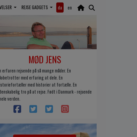
EVELSER
REJSE GADGETS
da
en
MØD JENS
n erfaren rejsende på så mange måder. En
lobetrotter med erfaring at dele. En
istoriefortæller med historier at fortælle. En
idenskabelig tro på at rejse. Født i Danmark - rejsende
 hele verden.