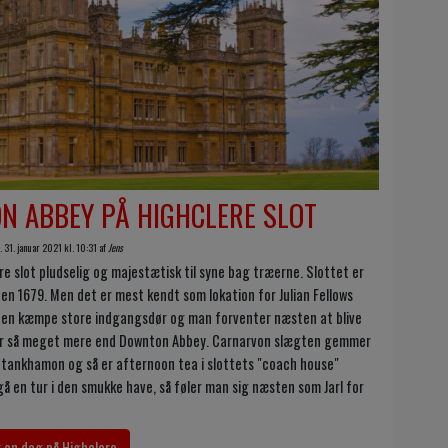
 ABBEY PÅ HIGHCLERE SLOT
 31. januar 2021 kl. 10:31 af
Jens
 slot pludselig og majestætisk til syne bag træerne. Slottet er
den 1679. Men det er mest kendt som lokation for Julian Fellows
 den kæmpe store indgangsdør og man forventer næsten at blive
 er så meget mere end Downton Abbey. Carnarvon slægten gemmer
Tutankhamon og så er afternoon tea i slottets "coach house"
gå en tur i den smukke have, så føler man sig næsten som Jarl for
r en dag på Highclere