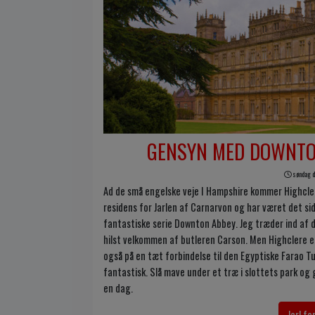
GENSYN MED DOWNTON
søndag d.
Ad de små engelske veje I Hampshire kommer Highclere
residens for Jarlen af Carnarvon og har været det si
fantastiske serie Downton Abbey. Jeg træder ind af
hilst velkommen af butleren Carson. Men Highclere
også på en tæt forbindelse til den Egyptiske Farao 
fantastisk. Slå mave under et træ i slottets park og 
en dag.
Jarl fo