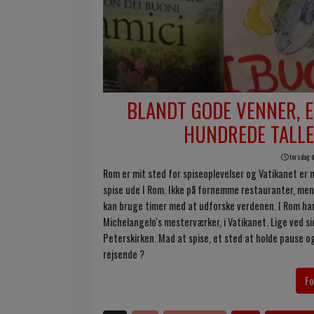
BLANDT GODE VENNER, E
HUNDREDE TALLE
torsdag d.
Rom er mit sted for spiseoplevelser og Vatikanet er m
spise ude I Rom. Ikke på fornemme restauranter, men 
kan bruge timer med at udforske verdenen. I Rom har 
Michelangelo's mesterværker, i Vatikanet. Lige ved si
Peterskirken. Mad at spise, et sted at holde pause 
rejsende ?
Fo