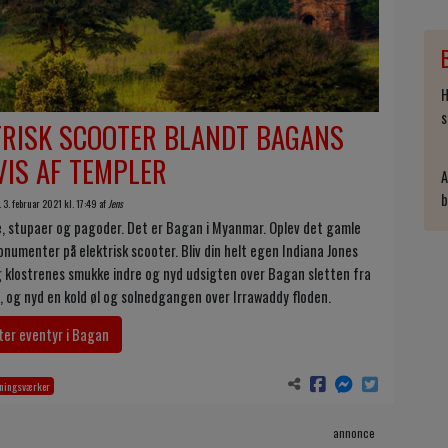
H
s
KTRISK SCOOTER BLANDT BAGANS
VIS AF TEMPLER
A
b
 3. februar 2021 kl. 17:49 af
Jens
re, stupaer og pagoder. Det er Bagan i Myanmar. Oplev det gamle
menter på elektrisk scooter. Bliv din helt egen Indiana Jones
 klostrenes smukke indre og nyd udsigten over Bagan sletten fra
, og nyd en kold øl og solnedgangen over Irrawaddy floden.
er eventyr i Bagan
gningsværker
annonce