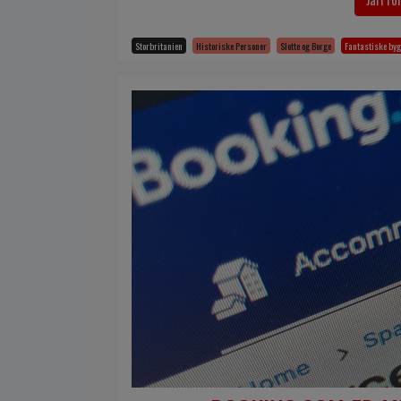
Storbritanien
Historiske Personer
Slotte og Borge
Fantastiske by