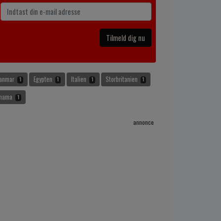
Tilmeld dig nu
anmar
Egypten
Italien
Storbritanien
1
1
1
1
anama
1
annonce