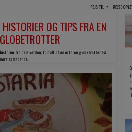
REJS TIL
REJSE OPL
 HISTORIER OG TIPS FRA EN
 GLOBETROTTER
istorier fra hele verden, fortalt af en erfaren globetrotter. Få
g mere spændende.
E
g
h
l
i