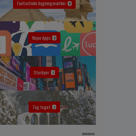
Fantastiske bygningsværker
5
Rejse Apps
2
Storbyer
1
Tag toget
1
annonce