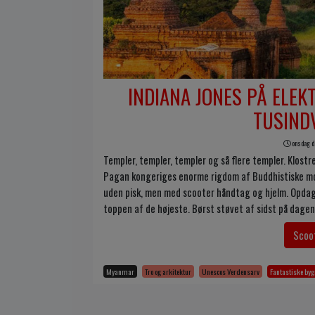
INDIANA JONES PÅ ELE
TUSIND
onsdag d.
Templer, templer, templer og så flere templer. Klost
Pagan kongeriges enorme rigdom af Buddhistiske monu
uden pisk, men med scooter håndtag og hjelm. Opdag
toppen af de højeste. Børst støvet af sidst på dagen
Scoot
Myanmar
Tro og arkitektur
Unescos Verdensarv
Fantastiske by