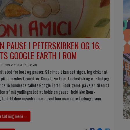
N PAUSE I PETERSKIRKEN OG 16.
TS GOOGLE EARTH I ROM
 11. februar 2021 kl. 12:16 af
Jens
it sted for kort og pauser. Så simpelt kan det siges. Jeg elsker at
på de lokales favoritter. Google Earth er fantastisk og et sted jeg
de 16 hundrede tallets Google Earth. Godt gemt, på vejen til en af
den af mit yndlingssted at holde en pause i hektiske Rom -
og kort til dine rejsedrømme - hvad kan man mere forlange som
rtæl mig mere ...