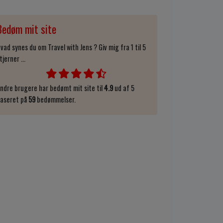
Bedøm mit site
vad synes du om Travel with Jens ? Giv mig fra 1 til 5
tjerner ...
ndre brugere har bedømt mit site til
4.9
ud af 5
aseret på
59
bedømmelser.