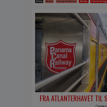
Italien
Museer
Unescos Verdensarv
Storbyer
Fantastiske byg
FRA ATLANTERHAVET TIL 
onsdag d.