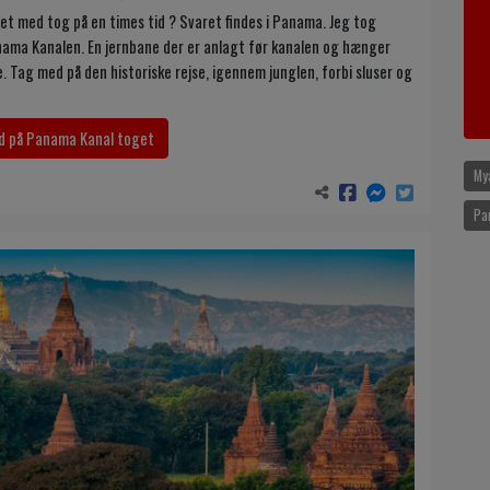
vet med tog på en times tid ? Svaret findes i Panama. Jeg tog
nama Kanalen. En jernbane der er anlagt før kanalen og hænger
 Tag med på den historiske rejse, igennem junglen, forbi sluser og
d på Panama Kanal toget
My
P