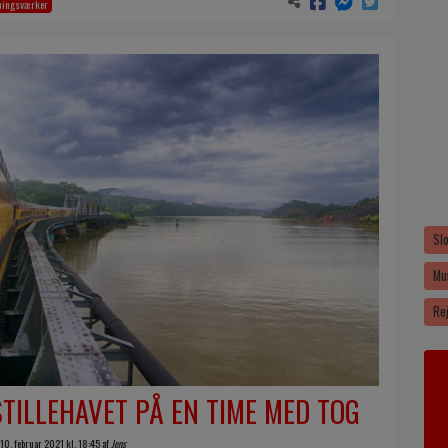
ningsværker
Sl
Mu
Re
STILLEHAVET PÅ EN TIME MED TOG
 10. februar 2021 kl. 18:45 af
Jens