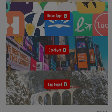
Rejse Apps
2
Storbyer
1
Tag toget
1
annonce