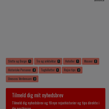
Slotte og Borge
Tro og arkitektur
Hoteller
Museer
1
1
1
2
Historiske Personer
Togbilletter
Rejse tips
2
1
2
Unescos Verdensarv
3
Tilmeld dig mit nyhedsbrev
Tilmeld dig nyhedsbrev og få nye rejsehistorier og tips direkte i
din postkasse.