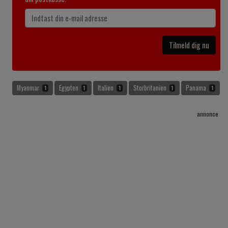
Tilmeld dig nu
Myanmar
Egypten
Italien
Storbritanien
Panama
1
1
1
1
1
annonce