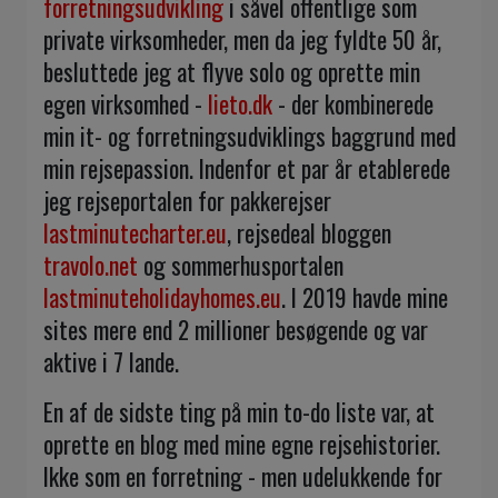
forretningsudvikling
i såvel offentlige som
private virksomheder, men da jeg fyldte 50 år,
besluttede jeg at flyve solo og oprette min
egen virksomhed -
lieto.dk
- der kombinerede
min it- og forretningsudviklings baggrund med
min rejsepassion. Indenfor et par år etablerede
jeg rejseportalen for pakkerejser
lastminutecharter.eu
, rejsedeal bloggen
travolo.net
og sommerhusportalen
lastminuteholidayhomes.eu
. I 2019 havde mine
sites mere end 2 millioner besøgende og var
aktive i 7 lande.
En af de sidste ting på min to-do liste var, at
oprette en blog med mine egne rejsehistorier.
Ikke som en forretning - men udelukkende for